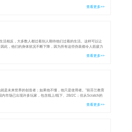
问起。所以今天就来写写时间管理
查看更多>>
的生活相反，大多数人都过着别人期待他们过着的生活。这样可以让
。因此，他们的身体状况不断下降，因为所有这些伪装都令人筋疲力
力不断下降，精神健康也一天不
查看更多>>
他就是未来世界的创造者；如果他不懂，他只是使用者。”前芬兰教育
场已出现许多玩家，包含线上/线下、2B/2C；但从Scratch的
场出发，对比中美差异，并进一
查看更多>>