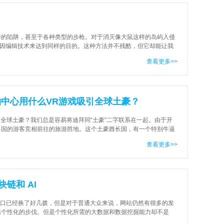
样的陷阱，甚至于各种类型的步枪。对于消灭像大鼠这样的岛屿入侵
种基因编辑技术来达到同样的目的。这种方法并不残酷，但它却能让我
受坏工具困扰的工匠级专家，一个中等身
查看更多>>
物中心用什么VR游戏吸引全球土豪？
引全球土豪？我们总是容易将迪拜同“土豪”二字联系在一起。由于开
各国的游客竞相前往的旅游胜地。这个土豪酋长国，有一个特别牛逼
面积最大和客流量最大的购物和娱乐中
查看更多>>
链和 AI
的风口已经换了好几拨，但是对于普通大众来说，网站仍然有很多的发
站个性化的步伐。但是个性化所需的大数据和数据挖掘能力却不是
性化平民化的办法。30年前，现代