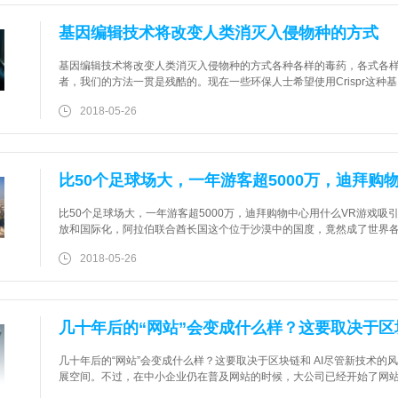
基因编辑技术将改变人类消灭入侵物种的方式
基因编辑技术将改变人类消灭入侵物种的方式各种各样的毒药，各式各
者，我们的方法一贯是残酷的。现在一些环保人士希望使用Crispr这
们从根本上超越自然的力量。卡尔坎贝尔(Karl Campbell)是一位饱
2018-05-26
比50个足球场大，一年游客超5000万，迪拜购
比50个足球场大，一年游客超5000万，迪拜购物中心用什么VR游戏吸
放和国际化，阿拉伯联合酋长国这个位于沙漠中的国度，竟然成了世界
的购物中心：迪拜购物中心（Dubai Mall）。迪拜购物中心是全球总
2018-05-26
几十年后的“网站”会变成什么样？这要取决于区块
几十年后的“网站”会变成什么样？这要取决于区块链和 AI尽管新技术
展空间。不过，在中小企业仍在普及网站的时候，大公司已经开始了网
SMB能负担得起的东西。为此一家公司提出了利用区块链和AI将网站个