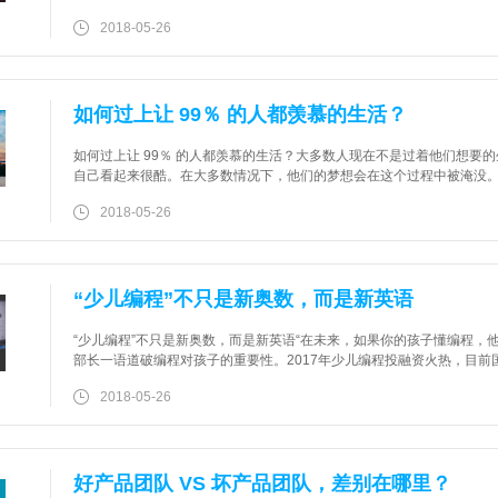
间是怎么安排的？这个问题，从我过去做咨询到现在创业，就不断被人
2018-05-26
如何过上让 99％ 的人都羡慕的生活？
如何过上让 99％ 的人都羡慕的生活？大多数人现在不是过着他们想要
自己看起来很酷。在大多数情况下，他们的梦想会在这个过程中被淹没
尽。大多数人最终都致力于通过媒体和物质弥补心里的落差。他们的视
2018-05-26
“少儿编程”不只是新奥数，而是新英语
“少儿编程”不只是新奥数，而是新英语“在未来，如果你的孩子懂编程，
部长一语道破编程对孩子的重要性。2017年少儿编程投融资火热，目前国内市
渗透率来看，我国对比美国市场仍属于起飞前夕。因此，本文从美国市
2018-05-26
好产品团队 VS 坏产品团队，差别在哪里？