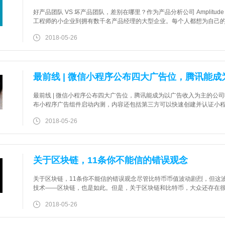
好产品团队 VS 坏产品团队，差别在哪里？作为产品分析公司 Amplit
工程师的小企业到拥有数千名产品经理的大型企业。每个人都想为自己
业需要这么多的帮助来构建更好的产品？造成这种情况的原因有很多，
2018-05-26
最前线 | 微信小程序公布四大广告位，腾讯能
最前线 | 微信小程序公布四大广告位，腾讯能成为以广告收入为主的公
布小程序广告组件启动内测，内容还包括第三方可以快速创建并认证小
的，开发者可以通过小程序来赚取广告收入。具体怎么分，36氪此前曾
2018-05-26
关于区块链，11条你不能信的错误观念
关于区块链，11条你不能信的错误观念尽管比特币币值波动剧烈，但这
技术——区块链，也是如此。但是，关于区块链和比特币，大众还存在
概念是非常重要的。福布斯科技委员会（ForbesTechnology Counc
2018-05-26