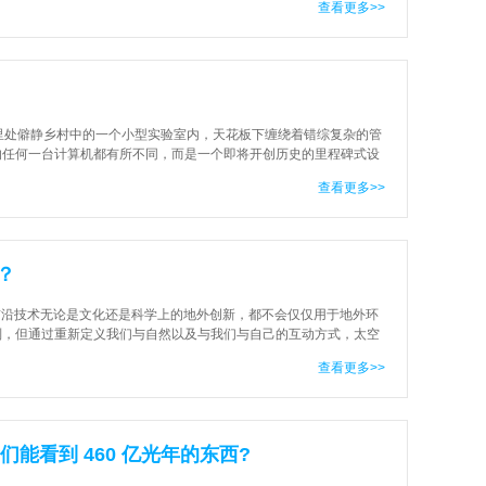
查看更多>>
里处僻静乡村中的一个小型实验室内，天花板下缠绕着错综复杂的管
的任何一台计算机都有所不同，而是一个即将开创历史的里程碑式设
计算机或将使得人们在原子层面
查看更多>>
？
09 • 前沿技术无论是文化还是科学上的地外创新，都不会仅仅用于地外环
则，但通过重新定义我们与自然以及与我们与自己的互动方式，太空
学地球研究所（The Earth I
查看更多>>
们能看到 460 亿光年的东西?