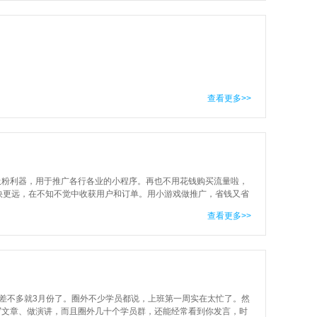
查看更多>>
吸粉利器，用于推广各行各业的小程序。再也不用花钱购买流量啦，
快更远，在不知不觉中收获用户和订单。用小游戏做推广，省钱又省
可加微信）
查看更多>>
，差不多就3月份了。圈外不少学员都说，上班第一周实在太忙了。然
写文章、做演讲，而且圈外几十个学员群，还能经常看到你发言，时