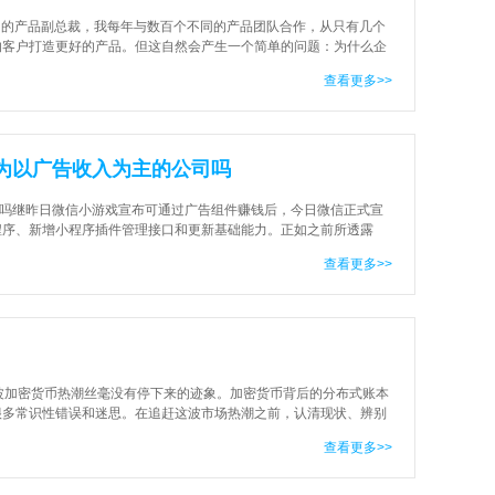
ude 的产品副总裁，我每年与数百个不同的产品团队合作，从只有几个
的客户打造更好的产品。但这自然会产生一个简单的问题：为什么企
但其核心原因在于打造网络产品很
查看更多>>
成为以广告收入为主的公司吗
司吗继昨日微信小游戏宣布可通过广告组件赚钱后，今日微信正式宣
程序、新增小程序插件管理接口和更新基础能力。正如之前所透露
有报道：单日广告收入流水10万元
查看更多>>
波加密货币热潮丝毫没有停下来的迹象。加密货币背后的分布式账本
很多常识性错误和迷思。在追赶这波市场热潮之前，认清现状、辨别
il），由世界级的科技企业CIO、CTO等高管组成
查看更多>>